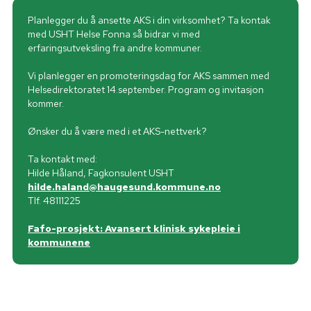
Planlegger du å ansette AKS i din virksomhet? Ta kontak
med USHT Helse Fonna så bidrar vi med
erfaringsutveksling fra andre kommuner.
Vi planlegger en promoteringsdag for AKS sammen med
Helsedirektoratet 14.september. Program og invitasjon
kommer.
Ønsker du å være med i et AKS-nettverk?
Ta kontakt med:
Hilde Håland, Fagkonsulent USHT
hilde.haland@haugesund.kommune.no
Tlf. 48111225
Fafo-prosjekt: Avansert klinisk sykepleie i
kommunene