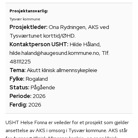
Prosjektansvarlig:
Tysvær kommune
Prosjektleder:
Ona Rydningen, AKS ved
Tysværtunet korttid/ØHD.
Kontaktperson USHT:
Hilde Håland,
hilde.haland@haugesund.kommune.no, Tlf.
48111225
Tema:
Akutt klinisk allmennsykepleie
Fylke:
Rogaland
Status:
Pågående
Periode:
2026
Ferdig:
2026
USHT Helse Fonna er veileder for et prosjekt som gjelder
ansettelse av AKS i omsorg i Tysvær kommune. AKS står