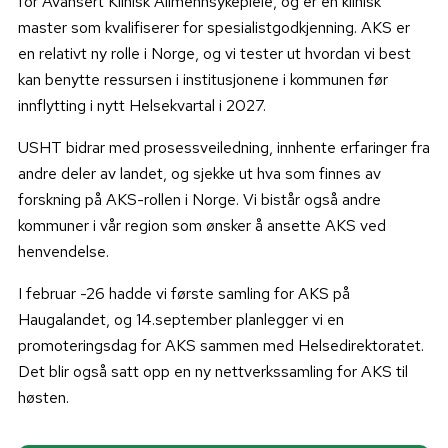
for Avansert Klinisk Allmennsykepleie, og er en klinisk
master som kvalifiserer for spesialistgodkjenning. AKS er
en relativt ny rolle i Norge, og vi tester ut hvordan vi best
kan benytte ressursen i institusjonene i kommunen før
innflytting i nytt Helsekvartal i 2027.
USHT bidrar med prosessveiledning, innhente erfaringer fra
andre deler av landet, og sjekke ut hva som finnes av
forskning på AKS-rollen i Norge. Vi bistår også andre
kommuner i vår region som ønsker å ansette AKS ved
henvendelse.
I februar -26 hadde vi første samling for AKS på
Haugalandet, og 14.september planlegger vi en
promoteringsdag for AKS sammen med Helsedirektoratet.
Det blir også satt opp en ny nettverkssamling for AKS til
høsten.