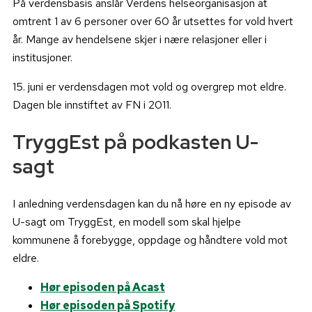
På verdensbasis anslår Verdens helseorganisasjon at
omtrent 1 av 6 personer over 60 år utsettes for vold hvert
år. Mange av hendelsene skjer i nære relasjoner eller i
institusjoner.
15. juni er verdensdagen mot vold og overgrep mot eldre.
Dagen ble innstiftet av FN i 2011.
TryggEst på podkasten U-
sagt
I anledning verdensdagen kan du nå høre en ny episode av
U-sagt om TryggEst, en modell som skal hjelpe
kommunene å forebygge, oppdage og håndtere vold mot
eldre.
Hør episoden på Acast
Hør episoden på Spotify