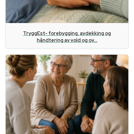
TryggEst- forebygging, avdekking og
håndtering av vold og ov...