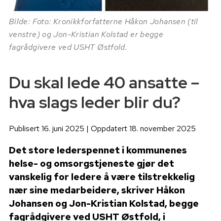
Bilde: Foto: Kronikkforfatterne Håkon Johansen (til
venstre) og Jon-Kristian Kolstad er begge
fagrådgivere ved USHT Østfold.
Du skal lede 40 ansatte –
hva slags leder blir du?
Publisert 16. juni 2025 | Oppdatert 18. november 2025
Det store lederspennet i kommunenes
helse- og omsorgstjeneste gjør det
vanskelig for ledere å være tilstrekkelig
nær sine medarbeidere, skriver Håkon
Johansen og Jon-Kristian Kolstad, begge
fagrådgivere ved USHT Østfold, i