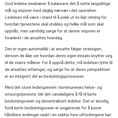
God ledelse innebærer
å balansere det å sette langsiktige
mål og visjoner med daglig nærvær i det operative.
Ledelsen må være i stand til å peke ut en klar retning for
hvordan tjenestene skal utvikles og hvilke mål som skal
oppnås, men samtidig sørge for at denne visjonen er
forankret i de ansattes hverdag.
Det er ingen automatikk i at ansatte følger strategien,
dersom de ikke ser hvordan deres egen innsats knytter seg
til de større målene. For å oppnå dette, må ledelsen lytte til
de ansattes erfaringer, og sørge for at deres perspektiver
er en integrert del av beslutningsprosessen.
Med det store
lederspennet i kommunenes helse- og
omsorgstjeneste, blir det vanskeligere å få til korte
beslutningsveier og desentralisert ledelse. Det er alvorlig,
fordi korte beslutningsveier er avgjørende for å kunne
håndtere endringer raskt i en sektor hvor utfordringene kan