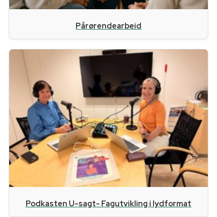
Pårørendearbeid
Podkasten U-sagt- Fagutvikling i lydformat