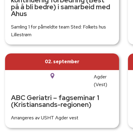
kontinuerlig forbedring (Best
på å bli bedre) i samarbeid med
Ahus
Samling 1 for påmeldte team Sted: Folkets hus
Lillestrøm
02. september
Agder
(Vest)
ABC Geriatri – fagseminar 1
(Kristiansands-regionen)
Arrangeres av USHT Agder vest