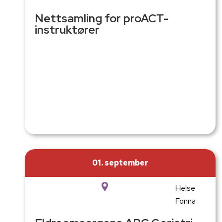
Nettsamling for proACT-
instruktører
01. september
Helse
Fonna