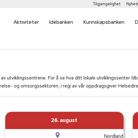
Tilgjengelighet
Nyhet
Aktiviteter
Idébanken
Kunnskapsbanken
D
av utviklingssentrene. For å se hva ditt lokale utviklingssenter tilby
i helse- og omsorgssektoren, i regi av vår oppdragsgiver Helsedi
26. august
Nordland