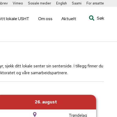
sbrev
Vimeo
Sosiale medier
English
Saami
For ansatte
Søk
itt lokale USHT
Om oss
Aktuelt
r, sjekk ditt lokale senter sin senterside. I tillegg finner du
rektoratet og våre samarbeidspartnere.
26. august
Trøndelag