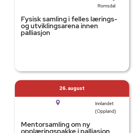
Romsdal
Fysisk samling i felles lærings-
og utviklingsarena innen
palliasjon
26. august
Innlandet
(Oppland)
Mentorsamling om ny
opplæringspakke i palliasjon