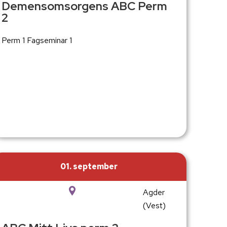
Demensomsorgens ABC Perm
2
Perm 1 Fagseminar 1
01. september
Agder
(Vest)