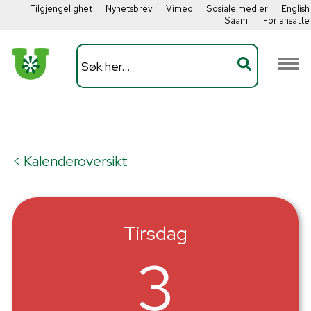
Tilgjengelighet
Nyhetsbrev
Vimeo
Sosiale medier
English
Saami
For ansatte
< Kalenderoversikt
Tirsdag
3