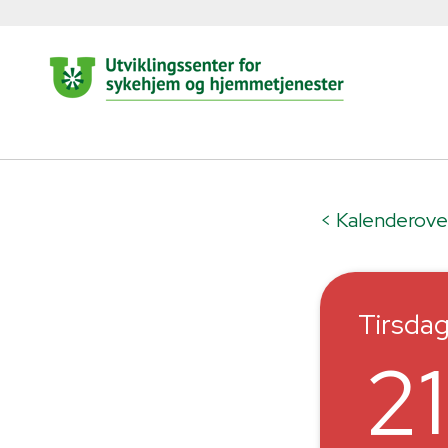
< Kalenderove
Tirsda
21