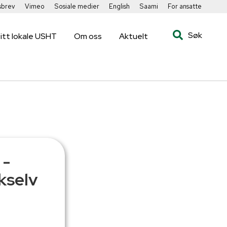
sbrev
Vimeo
Sosiale medier
English
Saami
For ansatte
Søk
itt lokale USHT
Om oss
Aktuelt
 -
kselv