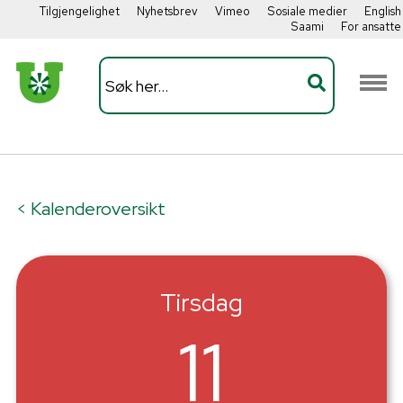
Tilgjengelighet
Nyhetsbrev
Vimeo
Sosiale medier
English
Saami
For ansatte
< Kalenderoversikt
Tirsdag
11