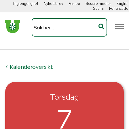
Tilgjengelighet
Nyhetsbrev
Vimeo
Sosiale medier
English
Saami
For ansatte
< Kalenderoversikt
Torsdag
7