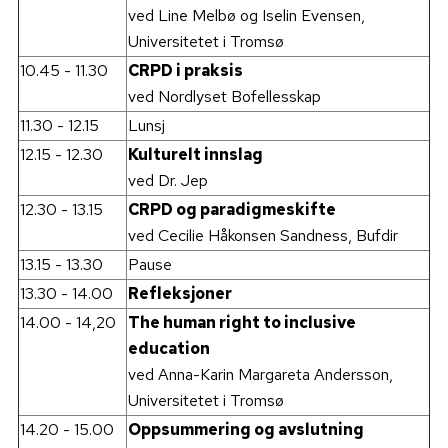
ved Line Melbø og Iselin Evensen,
Universitetet i Tromsø
10.45 - 11.30
CRPD i praksis
ved Nordlyset Bofellesskap
11.30 - 12.15
Lunsj
12.15 - 12.30
Kulturelt innslag
ved Dr. Jep
12.30 - 13.15
CRPD og paradigmeskifte
ved Cecilie Håkonsen Sandness, Bufdir
13.15 - 13.30
Pause
13.30 - 14.00
Refleksjoner
14.00 - 14,20
The human right to inclusive
education
ved Anna-Karin Margareta Andersson,
Universitetet i Tromsø
14.20 - 15.00
Oppsummering og avslutning