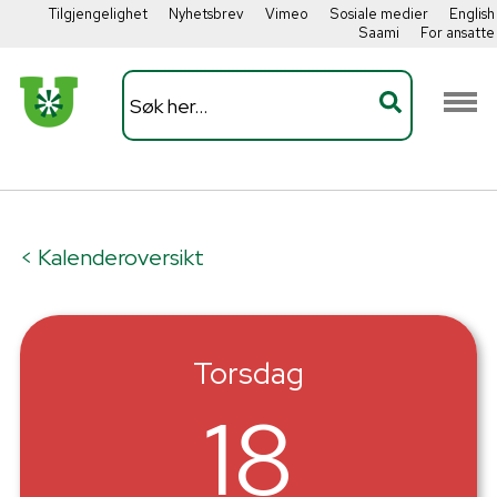
Tilgjengelighet
Nyhetsbrev
Vimeo
Sosiale medier
English
Saami
For ansatte
< Kalenderoversikt
Torsdag
18