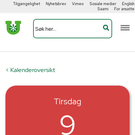
Tilgjengelighet
Nyhetsbrev
Vimeo
Sosiale medier
English
Saami
For ansatte
< Kalenderoversikt
Tirsdag
9