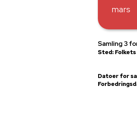
mars
Samling 3 f
Sted: Folkets
Datoer for s
Forbedringsd