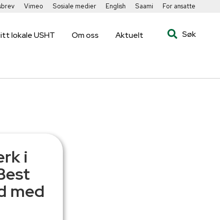
sbrev
Vimeo
Sosiale medier
English
Saami
For ansatte
Søk
itt lokale USHT
Om oss
Aktuelt
rk i
Best
id med