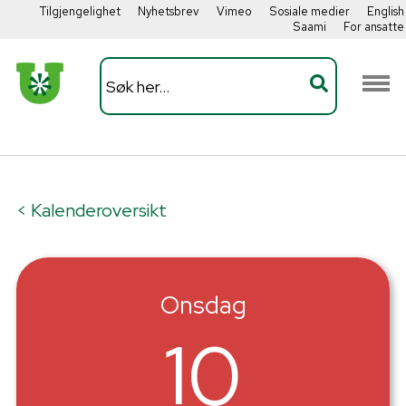
Tilgjengelighet
Nyhetsbrev
Vimeo
Sosiale medier
English
Saami
For ansatte
< Kalenderoversikt
Onsdag
10