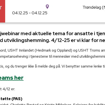
r
Trøndelag (
04.12.25 - 04.12.25
sjwebinar med aktuelle tema for ansatte i tjen
 utviklingshemming. 4/12-25 er vi klar for n
ord, USHT Innlandet (Hedmark og Oppland) og USHT Troms arr
kompetanseheving i tjenestene til mennesker med utviklingshemm
is, og du trenger ikke å melde deg på. Vi benytter samme lenke t
Teams her
t 4/12 er:
støtte (PAS)
eidet, Charlotte Røstad og Kristin Mikkelsen, Seksjons for habilit