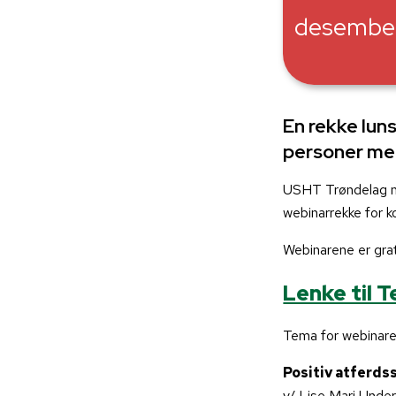
desembe
En rekke lun
personer med
USHT Trøndelag n
webinarrekke for 
Webinarene er grat
Lenke til 
Tema for webinare
Positiv atferds
v/ Lise Mari Under