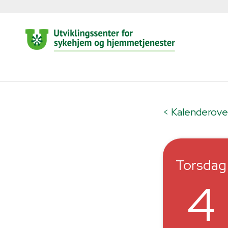
< Kalenderove
Torsdag
4