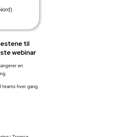
Nord)
estene til
este webinar
angerer en
ing.
il teams hver gang.
ering i Tromsø