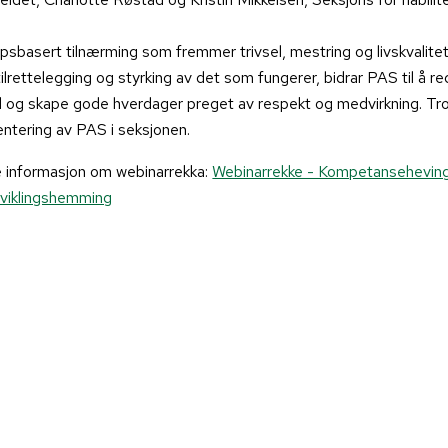
psbasert tilnærming som fremmer trivsel, mestring og livskvalit
tilrettelegging og styrking av det som fungerer, bidrar PAS til å r
d og skape gode hverdager preget av respekt og medvirkning. T
tering av PAS i seksjonen.
e informasjon om webinarrekka:
Webinarrekke - Kompetanseheving i
viklingshemming