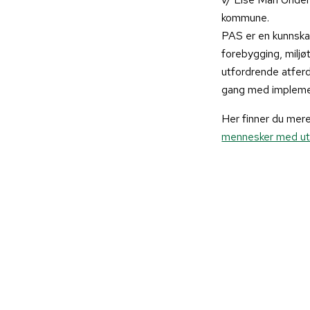
kommune.
PAS er en kunnska
forebygging, miljø
utfordrende atfer
gang med implemen
Her finner du mer
mennesker med ut