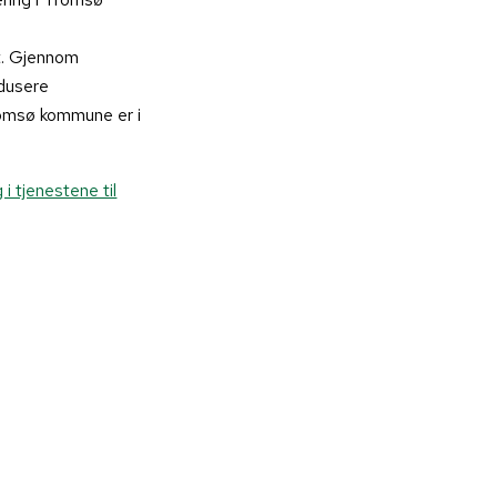
et. Gjennom
edusere
romsø kommune er i
 tjenestene til