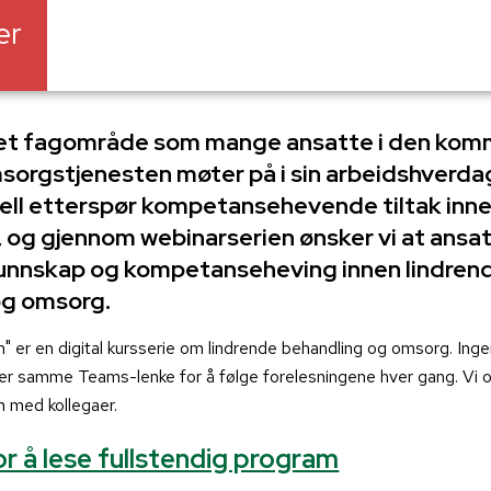
er
er et fagområde som mange ansatte i den ko
sorgstjenesten møter på i sin arbeidshverda
ell etterspør kompetansehevende tiltak inn
og gjennom webinarserien ønsker vi at ansat
unnskap og kompetanseheving innen lindren
og omsorg.
len" er en digital kursserie om lindrende behandling og omsorg. In
er samme Teams-lenke for å følge forelesningene hver gang. Vi o
 med kollegaer.
or å lese fullstendig program