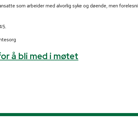
ansatte som arbeider med alvorlig syke og døende, men forelesn
.45.
entesorg
for å bli med i møtet