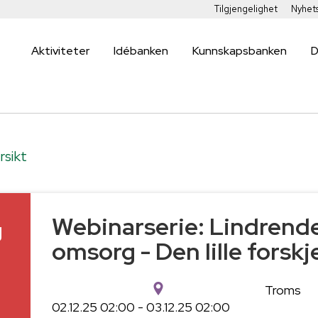
Tilgjengelighet
Nyhet
Aktiviteter
Idébanken
Kunnskapsbanken
D
rsikt
Webinarserie: Lindrend
g
omsorg - Den lille forskj
Troms
02.12.25 02:00 - 03.12.25 02:00