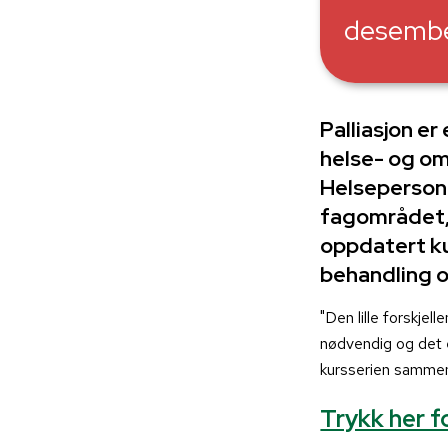
desemb
Palliasjon 
helse- og om
Helseperson
fagområdet, 
oppdatert k
behandling 
"Den lille forskjel
nødvendig og det 
kursserien sammen
Trykk her f