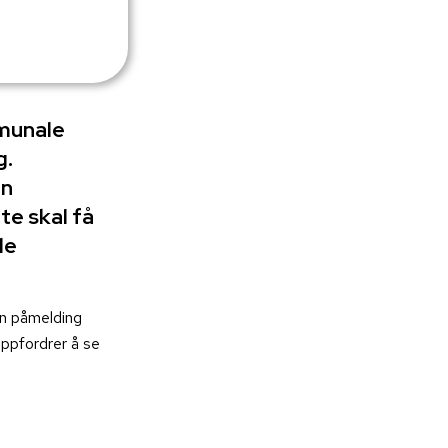
mmunale
g.
en
te skal få
de
gen påmelding
ppfordrer å se