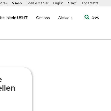
sbrev
Vimeo
Sosiale medier
English
Saami
For ansatte
Søk
itt lokale USHT
Om oss
Aktuelt
e
ellen