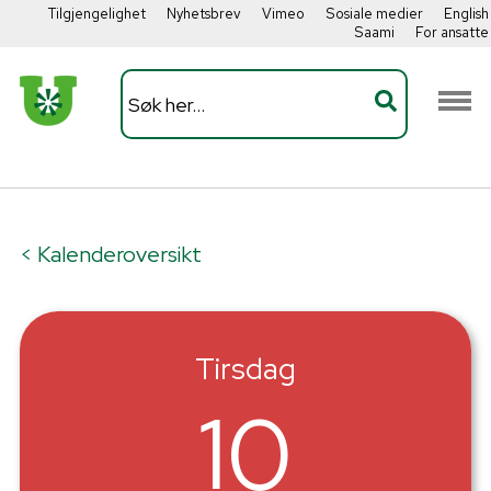
Tilgjengelighet
Nyhetsbrev
Vimeo
Sosiale medier
English
Saami
For ansatte
< Kalenderoversikt
Tirsdag
10