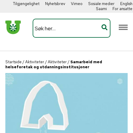
Tilgjengelighet
Nyhetsbrev
Vimeo
Sosiale medier
English
Saami
For ansatte
Startside
/
Aktiviteter
/
Aktiviteter
/
Samarbeid med
helseforetak og utdanningsinstitusjoner