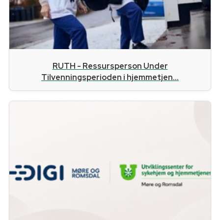
RUTH - Ressursperson Under
Tilvenningsperioden i hjemmetjen...