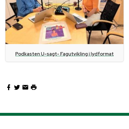
Podkasten U-sagt- Fagutvikling i lydformat