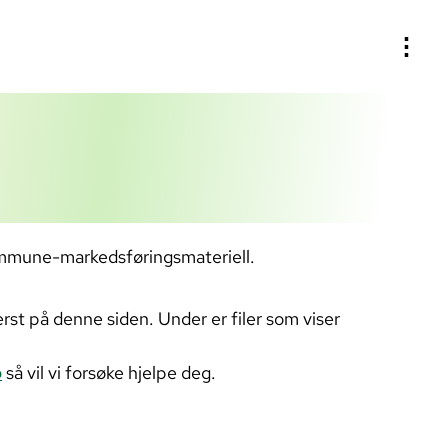
⋮
ommune-markedsføringsmateriell.
erst på denne siden. Under er filer som viser
o
så vil vi forsøke hjelpe deg.