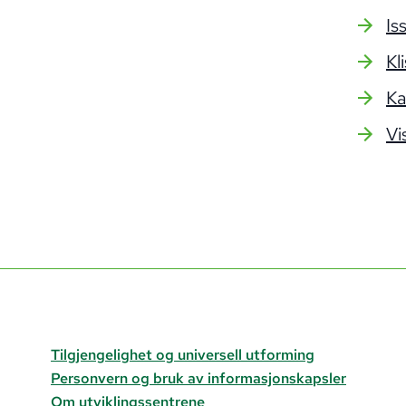
Is
Kl
Ka
Vi
Tilgjengelighet og universell utforming
Personvern og bruk av informasjonskapsler
Om utviklingssentrene