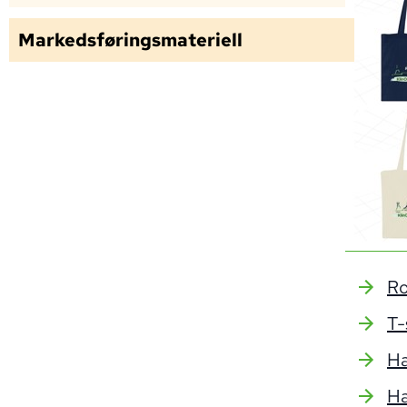
Markedsføringsmateriell
Ro
T-
Ha
Ha