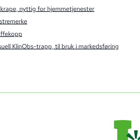
skrape, nyttig for hjemmetjenester
istremerke
ffekopp
suell KlinObs-trapp, til bruk i markedsføring