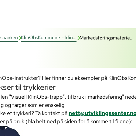
sbanken
KlinObsKommune – klin...
Markedsføringsmaterie...
inObs-instruktør? Her finner du eksempler på KlinObsK
kser til trykkerier
ilen "Visuell KlinObs-trapp", til bruk i markedsføring" ned
ng og farger som er ønskelig.
kke et trykkeri? Ta kontakt på
nett@utviklingssenter.n
r på bruk (bla helt ned på siden for å komme til filene):