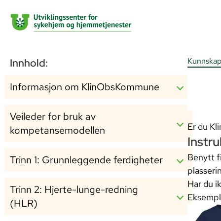
Kunnskap
Innhold:
Informasjon om KlinObsKommune
Veileder for bruk av
Er du Kl
kompetansemodellen
Instru
Benytt f
Trinn 1: Grunnleggende ferdigheter
plasseri
Har du i
Trinn 2: Hjerte-lunge-redning
Eksemple
(HLR)