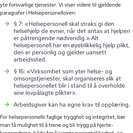
yte forsvarlige tjenester. Vi viser videre til gjeldende
Trinn 4 og 5: Teamarbeid og
paragrafer i Helsepersonelloven:
kommunikasjon, pasientforløp
internt i kommunen og på tvers av
§ 7: «Helsepersonell skal straks gi den
helsetjenestenivå
helsehjelp de evner, når det antas at hjelpen
er påtrengende nødvendig.» Alt
helsepersonell har en øyeblikkelig hjelp plikt,
Å benytte KlinObsKommune til å
den er personlig og gjelder uansett
styrke resiliens og bygge en
arbeidssted.
lærende organisasjon
§ 16: «Virksomhet som yter helse- og
omsorgstjenester, skal organiseres slik at
Last ned læringsmateriell
helsepersonellet blir i stand til å overholde
sine lovpålagte plikter».
Lommekort og skjema
Arbeidsgiver kan ha egne krav til opplæring.
For helsepersonells faglige trygghet og integritet, bør
Markedsføringsmateriell
man få mulighet til å trene og bli trygg på hjerte-
lungeredning, både for å ivareta pasientsikkerhet, og