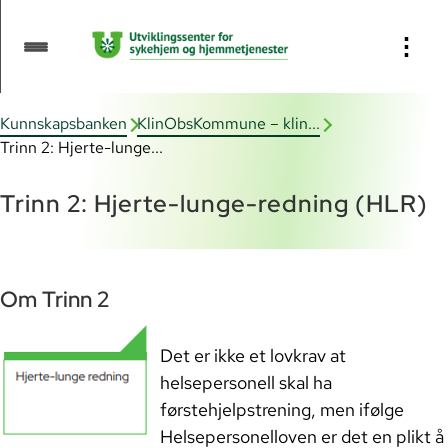
Innhold:
⋮
Informasjon om KlinObsKommune
Kunnskapsbanken
KlinObsKommune – klin...
Veileder for bruk av
Trinn 2: Hjerte-lunge...
kompetansemodellen
Trinn 2: Hjerte-lunge-redning (HLR)
Trinn 1: Grunnleggende ferdigheter
Trinn 2: Hjerte-lunge-redning
Om Trinn 2
(HLR)
Det er ikke et lovkrav at
Trinn 3: ABCDE-F, NEWS2 og
helsepersonell skal ha
ISBAR
førstehjelpstrening, men ifølge
Helsepersonelloven er det en plikt å