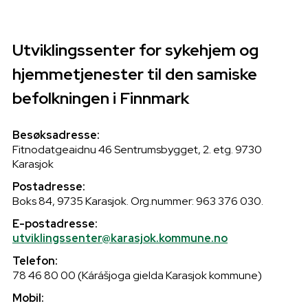
Læringsmateriell
16
Fagnettverk for kommunale
september
helse‑ og omsorgstjenester –
Utviklingssenter for sykehjem og
Etisk refleksjon
samiske perspektiver
hjemmetjenester til den samiske
Klikk på lenkene nedenfor for å se videoer om etisk
refleksjon
befolkningen i Finnmark
1. Samisktalende pasient som nekter behandling
5. Brukerens rettigheter
Besøksadresse:
7. Pasientens bluferdighet
Fitnodatgeaidnu 46 Sentrumsbygget, 2. etg. 9730
17. Fravær på arbeidsplassen
Karasjok
18. Kommunikasjon
25. Samisk som kommunikasjonsspråk
Postadresse:
Boks 84, 9735 Karasjok. Org.nummer: 963 376 030.
Girjjáš/Hefte: Mátkkeloahpa ovddasmoraš
- vuoiŋŋalaš veahkki - / Omsorg ved livets
E-postadresse:
slutt - åndelig omsorg -
utviklingssenter@karasjok.kommune.no
Davvi-sámegillii
Telefon:
78 46 80 00 (Kárášjoga gielda Karasjok kommune)
Andre lenker
Mobil: