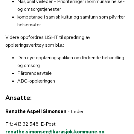
Nasjonal veileder - Prioriteringer i kommunale helse-
og omsorgstjenester
kompetanse i samisk kultur og samfunn som påvirker
helsemøter
Videre oppfordres USHT til spredning av
opplæringsverktøy som bl.a.:
Den nye opplæringspakken om lindrende behandling
og omsorg
Pårørendeavtale
ABC-opplæringen
Ansatte:
Renathe Aspeli Simonsen
- Leder
Tlf.: 413 32 548. E-Post:
renathe.simonsen@karasjok.kommune.no