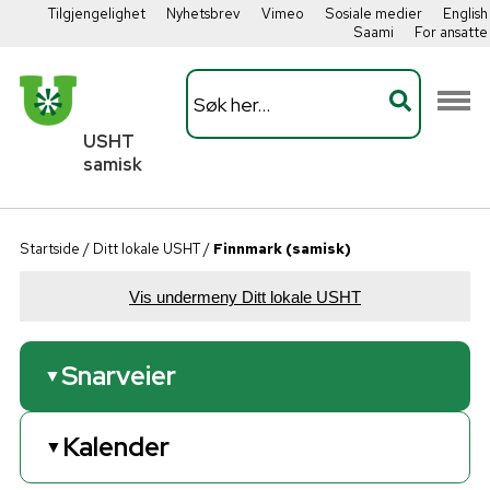
Tilgjengelighet
Nyhetsbrev
Vimeo
Sosiale medier
English
Saami
For ansatte
USHT
samisk
Startside
/
Ditt lokale USHT
/
Finnmark (samisk)
Vis undermeny Ditt lokale USHT
Snarveier
▼
Handlingsplan
Kalender
▼
USHT Samisk Handlingsplan 2026-2027