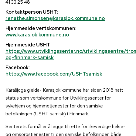
41 33 25 48
Utviklingssentrene har samlet videoer fra konferanser,
Kontaktperson USHT:
webinarer og lignende på en nasjonal side på Vimeo.
renathe.simonsen@karasjok.kommune.no
Klikk her for å se innholdet
Hjemmeside vertskommunen:
www.karasjok.kommune.no
Hjemmeside USHT:
https://www.utviklingssenter.no/utviklingssentre/tro
og-finnmark-samisk
Facebook:
https://www.facebook.com/USHTsamisk
Kárášjoga gielda- Karasjok kommune har siden 2018 hatt
status som vertskommune for Utviklingssenter for
sykehjem og hjemmetjenester for den samiske
befolkningen (USHT samisk) i Finnmark.
Senterets formål er å legge til rette for likeverdige helse-
og omsorgstjenester til den samiske befolkningen både