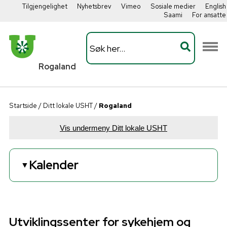
Tilgjengelighet
Nyhetsbrev
Vimeo
Sosiale medier
English
Saami
For ansatte
Rogaland
Startside
/
Ditt lokale USHT
/
Rogaland
Vis undermeny Ditt lokale USHT
Kalender
▼
08
Utviklingskonferansen 2026
september
Utviklingssenter for sykehjem og