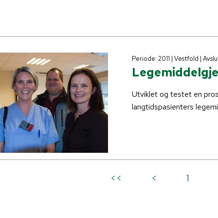
Periode: 2011 | Vestfold | Avsl
Legemiddelgj
Utviklet og testet en pro
langtidspasienters legemi
<<
<
1