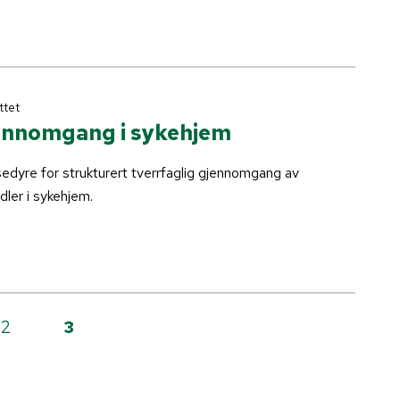
uttet
ennomgang i sykehjem
sedyre for strukturert tverrfaglig gjennomgang av
dler i sykehjem.
2
3