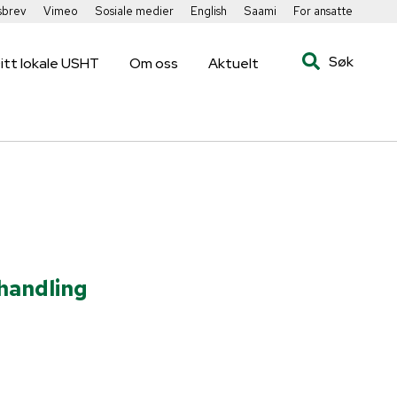
sbrev
Vimeo
Sosiale medier
English
Saami
For ansatte
Søk
itt lokale USHT
Om oss
Aktuelt
handling