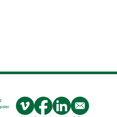
g
psler