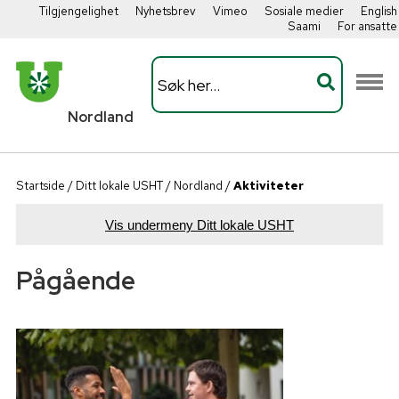
Tilgjengelighet
Nyhetsbrev
Vimeo
Sosiale medier
English
Saami
For ansatte
Nordland
Startside
/
Ditt lokale USHT
/
Nordland
/
Aktiviteter
Vis undermeny Ditt lokale USHT
Pågående