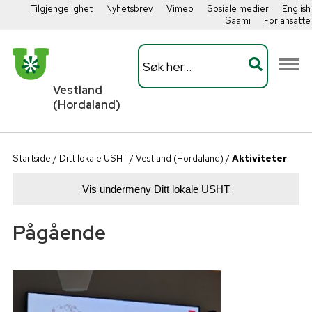
Tilgjengelighet
Nyhetsbrev
Vimeo
Sosiale medier
English
Saami
For ansatte
Vestland
(Hordaland)
Startside
/
Ditt lokale USHT
/
Vestland (Hordaland)
/
Aktiviteter
Vis undermeny Ditt lokale USHT
Pågående